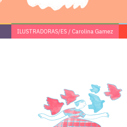
ILUSTRADORAS/ES
/
Carolina Gamez