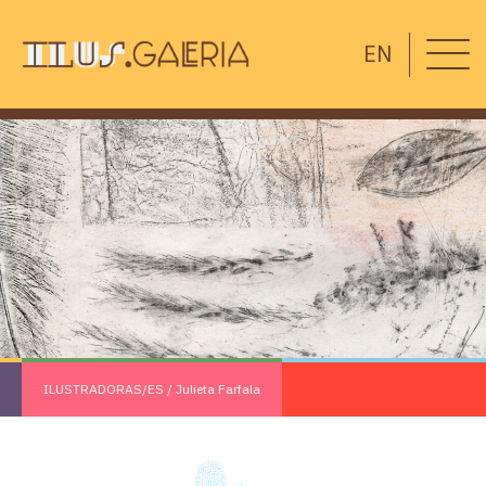
EN
ILUSTRADORAS/ES
/
Julieta Farfala